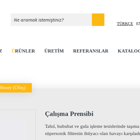
TÜRKÇE
E
Z
ÜRÜNLER
ÜRETİM
REFERANSLAR
KATALO
Blower (Üfleç)
Çalışma Prensibi
Tahıl, hububat ve gıda işleme tesislerinde taşım
süpersonik filtrenin ihtiyacı olan havayı karşılad