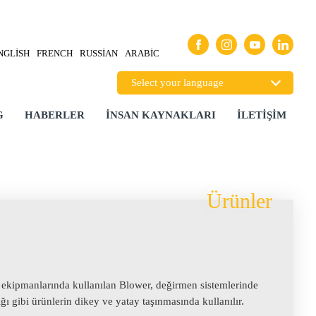
NGLISH
FRENCH
RUSSIAN
ARABIC
G
HABERLER
İNSAN KAYNAKLARI
İLETIŞIM
Ürünler
a ekipmanlarında kullanılan Blower, değirmen sistemlerinde
ığı gibi ürünlerin dikey ve yatay taşınmasında kullanılır.