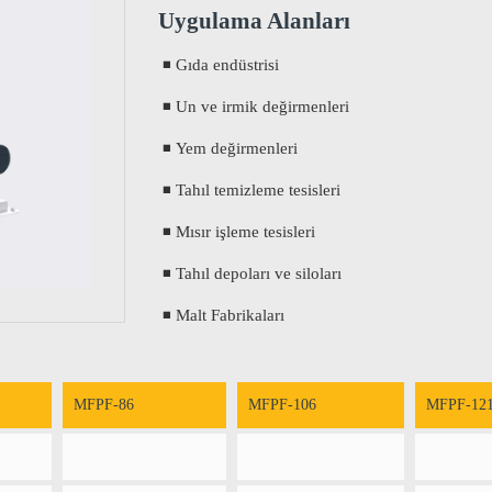
Uygulama Alanları
◾ Gıda endüstrisi
◾ Un ve irmik değirmenleri
◾ Yem değirmenleri
◾ Tahıl temizleme tesisleri
◾ Mısır işleme tesisleri
◾ Tahıl depoları ve siloları
◾ Malt Fabrikaları
MFPF-86
MFPF-106
MFPF-12