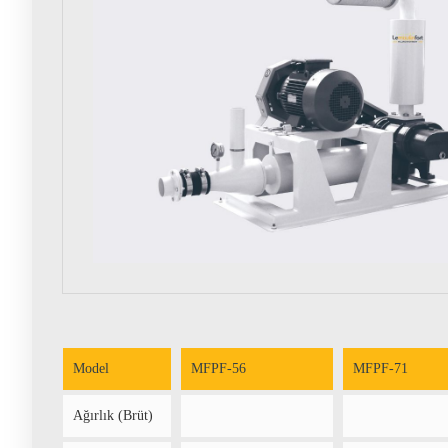
Model
MFPF-56
MFPF-71
Ağırlık (Brüt)