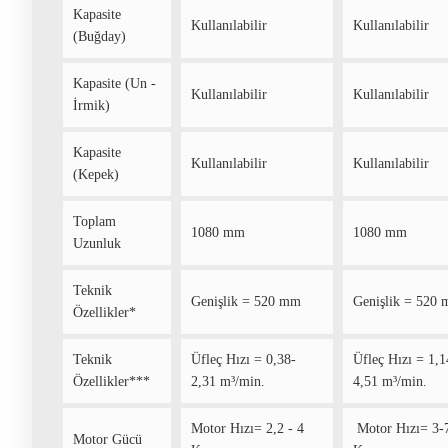
Kapasite
Kullanılabilir
Kullanılabilir
(Buğday)
Kapasite (Un -
Kullanılabilir
Kullanılabilir
İrmik)
Kapasite
Kullanılabilir
Kullanılabilir
(Kepek)
Toplam
1080 mm
1080 mm
Uzunluk
Teknik
Genişlik = 520 mm
Genişlik = 520
Özellikler*
Teknik
Üfleç Hızı = 0,38-
Üfleç Hızı = 1,1
Özellikler***
2,31 m³/min.
4,51 m³/min.
Motor Hızı= 2,2 - 4
Motor Hızı= 3-
Motor Gücü