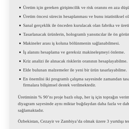
Üretim için gereken girişimcilik ve risk oranını en aza düş
Üretim öncesi sürecin hesaplanması ve bunu istatistiksel o
Sanal gerçeklik ile önceden kurulacak olan fabrika ve üret
Tasarlanacak ürünlerin, hologramlı yansıtıcılar ile ön gör
Makineler arası iş koluna bölünmenin sağlanabilmesi.
İş alanını hesaplama ve gereksiz makineleşmeyi önleme.
Kriz analizi ile alınacak risklerin oranının hesaplayabilme.
Elde bulunan malzemeler ile yeni bir ürün tasarlayabilme.
En önemlisi iki programlı çalışma sayesinde zamandan tasarr
firmalara bilişimsel destek verilmektedir.
Üretiminin % 90’nı proje bazlı olup, her iş için toprağın veri
diyagram sayesinde aynı miktar buğdaydan daha fazla ve daha 
sağlamaktadır.
Özbekistan, Cezayir ve Zambiya’da olmak üzere 3 yurtdışı tems