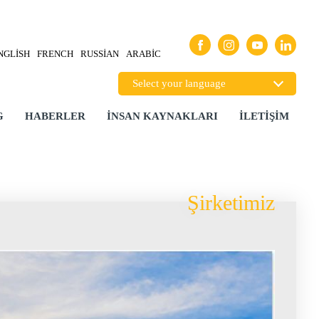
NGLISH
FRENCH
RUSSIAN
ARABIC
G
HABERLER
İNSAN KAYNAKLARI
İLETIŞIM
Şirketimiz