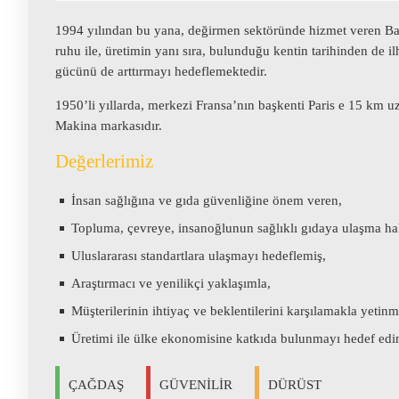
1994 yılından bu yana, değirmen sektöründe hizmet veren Başer 
ruhu ile, üretimin yanı sıra, bulunduğu kentin tarihinden de 
gücünü de arttırmayı hedeflemektedir.
1950’li yıllarda, merkezi Fransa’nın başkenti Paris e 15 km u
Makina markasıdır.
Değerlerimiz
İnsan sağlığına ve gıda güvenliğine önem veren,
Topluma, çevreye, insanoğlunun sağlıklı gıdaya ulaşma hak
Uluslararası standartlara ulaşmayı hedeflemiş,
Araştırmacı ve yenilikçi yaklaşımla,
Müşterilerinin ihtiyaç ve beklentilerini karşılamakla yetin
Üretimi ile ülke ekonomisine katkıda bulunmayı hedef edi
ÇAĞDAŞ
GÜVENİLİR
DÜRÜST