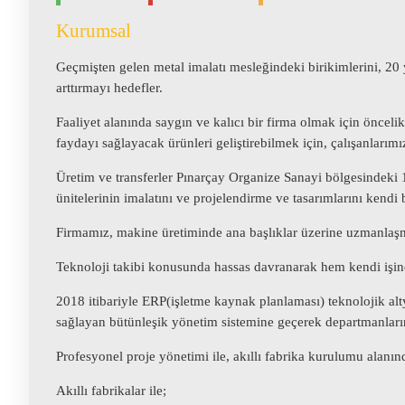
Kurumsal
Geçmişten gelen metal imalatı mesleğindeki birikimlerini, 20 y
arttırmayı hedefler.
Faaliyet alanında saygın ve kalıcı bir firma olmak için önce
faydayı sağlayacak ürünleri geliştirebilmek için, çalışanlarımız
Üretim ve transferler Pınarçay Organize Sanayi bölgesindeki 1
ünitelerinin imalatını ve projelendirme ve tasarımlarını kend
Firmamız, makine üretiminde ana başlıklar üzerine uzmanlaşma
Teknoloji takibi konusunda hassas davranarak hem kendi işinde h
2018 itibariyle ERP(işletme kaynak planlaması) teknolojik alt
sağlayan bütünleşik yönetim sistemine geçerek departmanlarını
Profesyonel proje yönetimi ile, akıllı fabrika kurulumu alanı
Akıllı fabrikalar ile;