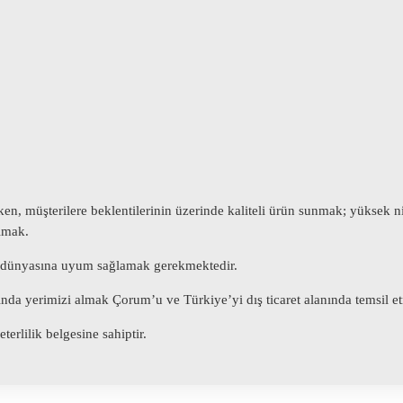
erken, müşterilere beklentilerinin üzerinde kaliteli ürün sunmak; yüksek n
almak.
 iş dünyasına uyum sağlamak gerekmektedir.
ında yerimizi almak Çorum’u ve Türkiye’yi dış ticaret alanında temsil e
erlilik belgesine sahiptir.