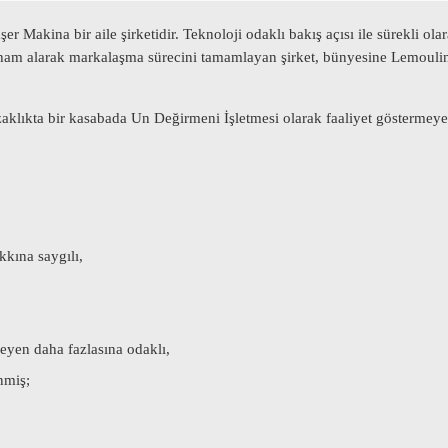
Makina bir aile şirketidir. Teknoloji odaklı bakış açısı ile sürekli ola
ilham alarak markalaşma sürecini tamamlayan şirket, bünyesine Lemoulinf
zaklıkta bir kasabada Un Değirmeni İşletmesi olarak faaliyet göstermeye 
kına saygılı,
meyen daha fazlasına odaklı,
nmiş;