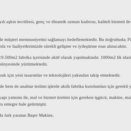
ılı aşkın tecrübesi, genç ve dinamik uzman kadrosu, kaliteli hizmeti ile
likle müşteri memnuniyetini sağlamayı hedeflemektedir. Bu doğrultuda; 
da ve faaliyetlerimizde sürekli gelişme ve iyileştirme esas alınacaktır.
9.500m2 fabrika içerisinde aktif olarak yapılmaktadır. 1000m2 lik idari
i bünyesinde yürütmektedir.
k için yeni tasarımlar ve teknolojileri yakından takip etmektedir.
em de anahtar teslimi işlerde akıllı fabrika kurulumları için gerekli yatı
yapı yatırımı ile, mal ve hizmet üretimi için gereken işgücü, makine, ma
 entegre hale getirmiştir.
nda fark yaratan Başer Makine,