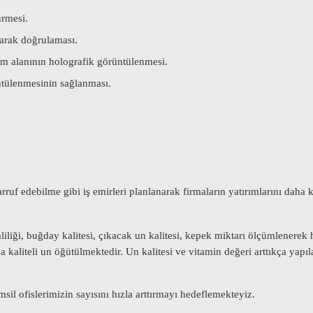
ürmesi.
larak doğrulaması.
im alanının holografik görüntülenmesi.
üntülenmesinin sağlanması.
uf edebilme gibi iş emirleri planlanarak firmaların yatırımlarını daha k
mliliği, buğday kalitesi, çıkacak un kalitesi, kepek miktarı ölçümlenerek
kaliteli un öğütülmektedir. Un kalitesi ve vitamin değeri arttıkça ya
il ofislerimizin sayısını hızla arttırmayı hedeflemekteyiz.