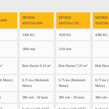
MFHRM
MFHRM
MFHRM
x800
4XØ250x1000
4XØ250x1250
4XØ250x
3300 KG
3639 KG
4380 KG
1860 mm
2110 mm
m³
Brüt Hacim=6,24 m³
Brüt Hacim=7,03 m³
Brüt Hac
li Motor)
0,75 kw (Beslemeli
0,75 kw (Beslemeli
0,75 kw (
Motor)
Motor)
Motor)
z
380 volt - 50 hertz
380 volt - 50 hertz
380 volt -