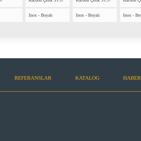
37
Karbon Çelik ST37
Karbon Çelik ST37
Karbon Ç
Inox - Boyalı
Inox - Boyalı
Inox - Bo
REFERANSLAR
KATALOG
HABER