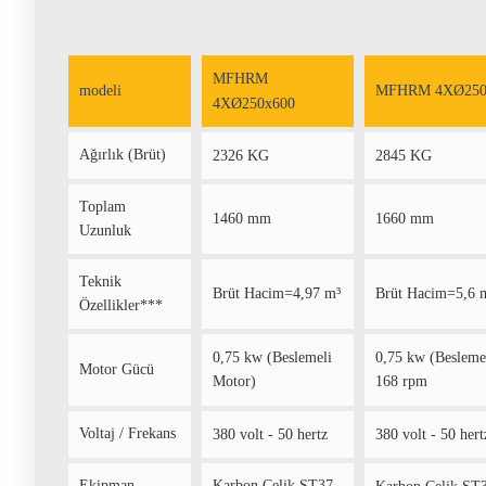
MFHRM
modeli
MFHRM 4XØ250
4XØ250x600
Ağırlık (Brüt)
2326 KG
2845 KG
Toplam
1460 mm
1660 mm
Uzunluk
Teknik
Brüt Hacim=4,97 m³
Brüt Hacim=5,6 
Özellikler***
0,75 kw (Beslemeli
0,75 kw (Besleme
Motor Gücü
Motor)
168 rpm
Voltaj / Frekans
380 volt - 50 hertz
380 volt - 50 hert
Ekipman
Karbon Çelik ST37