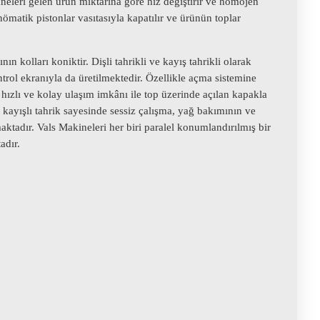
neleri gelen ürün miktarına göre hız değiştirir ve homojen
nömatik pistonlar vasıtasıyla kapatılır ve ürünün toplar
ın kolları koniktir. Dişli tahrikli ve kayış tahrikli olarak
rol ekranıyla da üretilmektedir. Özellikle açma sistemine
 hızlı ve kolay ulaşım imkânı ile top üzerinde açılan kapakla
kayışlı tahrik sayesinde sessiz çalışma, yağ bakımının ve
maktadır. Vals Makineleri her biri paralel konumlandırılmış bir
an oluşmaktadır.
 Alanları