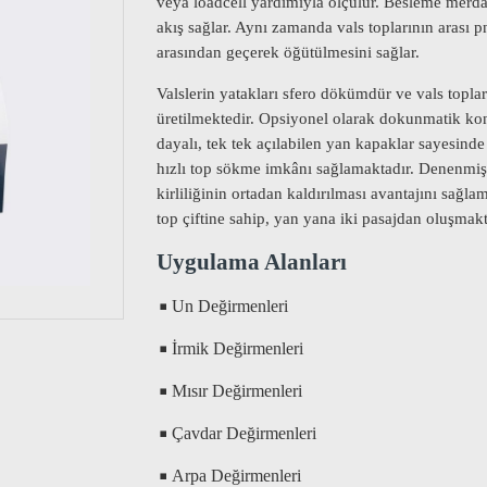
veya loadcell yardımıyla ölçülür. Besleme merda
akış sağlar. Aynı zamanda vals toplarının arası p
arasından geçerek öğütülmesini sağlar.
Valslerin yatakları sfero dökümdür ve vals topların
üretilmektedir. Opsiyonel olarak dokunmatik kont
dayalı, tek tek açılabilen yan kapaklar sayesinde
hızlı top sökme imkânı sağlamaktadır. Denenmiş 
kirliliğinin ortadan kaldırılması avantajını sağla
top çiftine sahip, yan yana iki pasajd
Uygulama
Un Değirmenleri
◾
İrmik Değirmenleri
◾
Mısır Değirmenleri
◾
Çavdar Değirmenleri
◾
Arpa Değirmenleri
◾