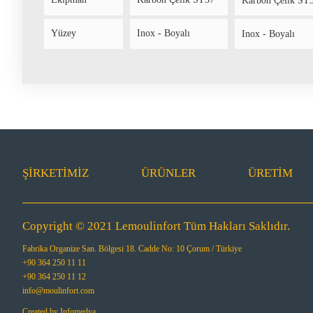
Karbon Çelik ST
Yüzey
Inox - Boyalı
Inox - Boyalı
ŞIRKETIMIZ
ÜRÜNLER
ÜRETİM
Copyright © 2021 Lemoulinfort Tüm Hakları Saklıdır.
Fabrika Organize San. Bölgesi 18. Cadde No: 10 Çorum / Türkiye
+90 364 250 11 11
+90 364 250 11 12
info@moulinfort.com
Created by
Infomedya