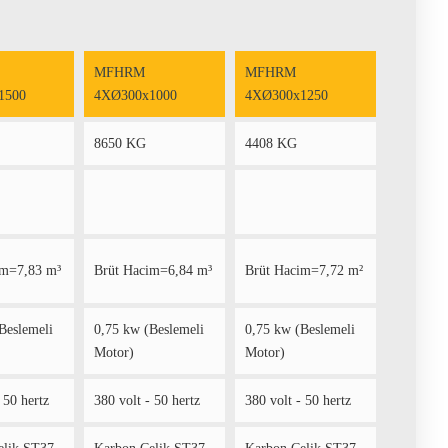
MFHRM
MFHRM
1500
4XØ300x1000
4XØ300x1250
8650 KG
4408 KG
im=7,83 m³
Brüt Hacim=6,84 m³
Brüt Hacim=7,72 m²
Beslemeli
0,75 kw (Beslemeli
0,75 kw (Beslemeli
Motor)
Motor)
 50 hertz
380 volt - 50 hertz
380 volt - 50 hertz