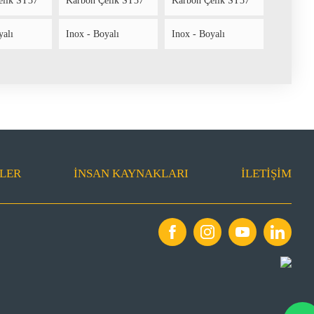
elik ST37
Karbon Çelik ST37
Karbon Çelik ST37
yalı
Inox - Boyalı
Inox - Boyalı
LER
İNSAN KAYNAKLARI
İLETIŞIM